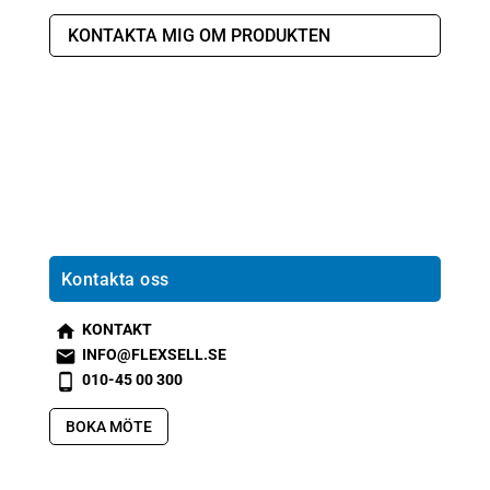
KONTAKTA MIG OM PRODUKTEN
Kontakta oss
KONTAKT
s
INFO@FLEXSELL.SE
m
s
010-45 00 300
t2
m
s
h
t1
m
BOKA MÖTE
o
e
t2
m
m
p
e