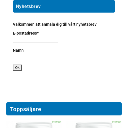
ai
h
ic
l
o
Nyhetsbrev
o
ic
n
n
o
e
n
a
Välkommen att anmäla dig till vårt nyhetsbrev
n
E-postadress*
dr
oi
d
Namn
ic
o
n
Toppsäljare