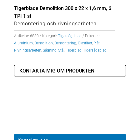
Tigerblade Demolition 300 x 22 x 1,6 mm, 6
TPI 1 st
Demontering och rivningsarbeten
Artikelnr:
6830
Kategori:
Tigersågsblad
Etiketter:
Aluminium
,
Demolition
,
Demontering
,
Glasfiber
,
Plåt
,
Rivningsarbeten
,
Sågning
,
Stål
,
Tigerblad
,
Tigersågsblad
KONTAKTA MIG OM PRODUKTEN