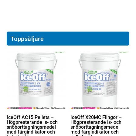
Toppsäljare
IceOff AC15 Pellets –
IceOff X20MC Flingor –
Högpresterande is- och
Högpresterande is- och
snöborttagningsmedel
snöborttagningsmedel
med färgindikator och
med färgindikator och