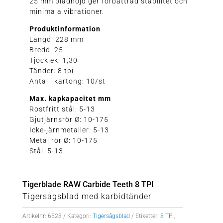
25 mm bladhöjd ger förbättrad stabilitet och
minimala vibrationer.
Produktinformation
Längd: 228 mm
Bredd: 25
Tjocklek: 1,30
Tänder: 8 tpi
Antal i kartong: 10/st
Max. kapkapacitet mm
Rostfritt stål: 5-13
Gjutjärnsrör Ø: 10-175
Icke-järnmetaller: 5-13
Metallrör Ø: 10-175
Stål: 5-13
Tigerblade RAW Carbide Teeth 8 TPI
Tigersågsblad med karbidtänder
Artikelnr:
6528
Kategori:
Tigersågsblad
Etiketter:
8 TPI
,