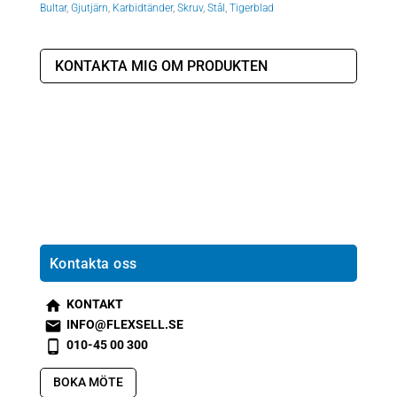
Bultar
,
Gjutjärn
,
Karbidtänder
,
Skruv
,
Stål
,
Tigerblad
KONTAKTA MIG OM PRODUKTEN
Kontakta oss
KONTAKT
s
INFO@FLEXSELL.SE
m
s
010-45 00 300
t2
m
s
h
t1
m
BOKA MÖTE
o