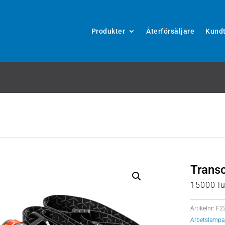
Produkter
Återförsäljare
Kundt
Trans
15000 l
Artikelnr:
F2
Arbetslampa