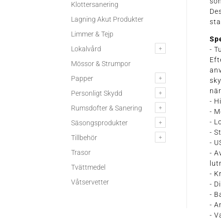
söm
Klottersanering
De
Lagning Akut Produkter
sta
Limmer & Tejp
Spe
Lokalvård
- T
Eft
Mössor & Strumpor
anv
Papper
sky
nä
Personligt Skydd
- H
Rumsdofter & Sanering
- M
- L
Säsongsprodukter
- S
Tillbehör
- U
Trasor
- 
lut
Tvättmedel
- K
Våtservetter
- D
- B
- A
- V