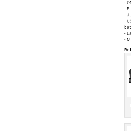
- 
- F
- J
- U
bat
- L
- M
Re