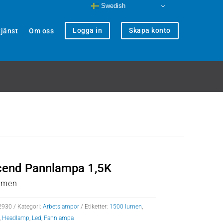
Swedish
Logga in
Skapa konto
jänst
Om oss
cend Pannlampa 1,5K
umen
2930
Kategori:
Arbetslampor
Etiketter:
1500 lumen
,
,
Headlamp
,
Led
,
Pannlampa