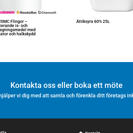
20MC Flingor –
Ättiksyra 60% 25L
erande is- och
tagningsmedel med
kator och halkskydd
Kontakta oss eller boka ett möte
hjälper vi dig med att samla och förenkla ditt företags in
nst>