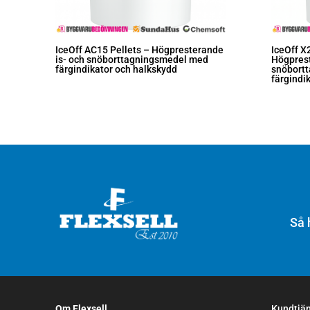
IceOff AC15 Pellets – Högpresterande
IceOff X
is- och snöborttagningsmedel med
Högprest
färgindikator och halkskydd
snöbort
färgindi
Så 
Om Flexsell
Kundtjä