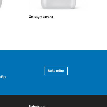
Ättiksyra 60% 5L
Boka möte
köp.
Nyhetsbrev