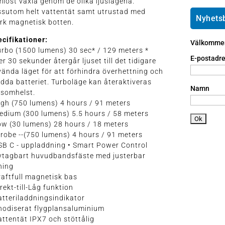
löst växla genom de olika ljuslägena.
e
ai
h
ssutom helt vattentät samt utrustad med
ic
l
o
Nyhets
rk magnetisk botten.
o
ic
n
n
o
e
cifikationer:
Välkommen 
n
a
urbo (1500 lumens) 30 sec* / 129 meters *
n
E-postadre
er 30 sekunder återgår ljuset till det tidigare
dr
ända läget för att förhindra överhettning och
oi
dda batteriet. Turboläge kan återaktiveras
d
Namn
rsomhelst.
ic
igh (750 lumens) 4 hours / 91 meters
o
edium (300 lumens) 5.5 hours / 58 meters
n
ow (30 lumens) 28 hours / 18 meters
trobe --(750 lumens) 4 hours / 91 meters
SB C - uppladdning • Smart Power Control
Avtagbart huvudbandsfäste med justerbar
ning
raftfull magnetisk bas
irekt-till-Låg funktion
atteriladdningsindikator
nodiserat flygplansaluminium
attentät IPX7 och stöttålig