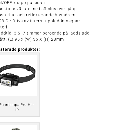
ON/OFF knapp på sidan
unktionsväljare med sömlös övergång
usterbar och reflekterande huvudrem
SB C • Drivs av internt uppladdninsgbart
teri
addtid: 3.5 -7 timmar beroende på laddsladd
ått: (L) 95 x (W) 36 X (H) 28mm
laterade produkter:
Pannlampa Pro HL-
1R