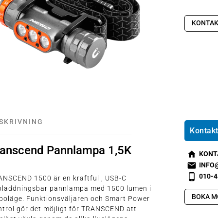
KONTAK
SKRIVNING
Kontakt
ranscend Pannlampa 1,5K
KONT
s
INFO
m
s
010-4
ANSCEND 1500 är en kraftfull, USB-C
t2
m
s
pladdningsbar pannlampa med 1500 lumen i
h
t1
m
BOKA M
boläge. Funktionsväljaren och Smart Power
o
e
t2
trol gör det möjligt för TRANSCEND att
m
m
p