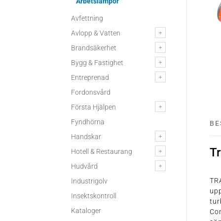
Arbetslampor
Avfettning
Avlopp & Vatten
Brandsäkerhet
Bygg & Fastighet
Entreprenad
Fordonsvård
Första Hjälpen
Fyndhörna
BE
Handskar
T
Hotell & Restaurang
Hudvård
TR
Industrigolv
up
Insektskontroll
tur
Kataloger
Con