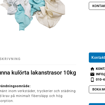
KONTAK
Kontakt
SKRIVNING
KONT
nna kulörta lakanstrasor 10kg
s
INFO
m
s
010-4
t2
m
s
vändningsområde:
h
t1
m
BOKA M
mänt inom verkstäder, tryckerier och städning
o
e
t2
 krav på minimalt fibersläpp och hög
m
m
p
orption.
e
ai
h