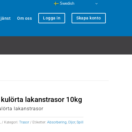
Swedish
Logga in
Skapa konto
jänst
Om oss
kulörta lakanstrasor 10kg
lörta lakanstrasor
L
Kategori:
Trasor
Etiketter:
Absorbering
,
Oljor
,
Spill