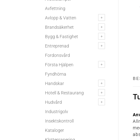
Avfettning
Avlopp & Vatten
Brandsäkerhet
Bygg & Fastighet
Entreprenad
Fordonsvård
Första Hjälpen
Fyndhörna
BE
Handskar
Hotell & Restaurang
Tu
Hudvård
Industrigolv
An
Insektskontroll
All
med
Kataloger
abs
Klottersanering