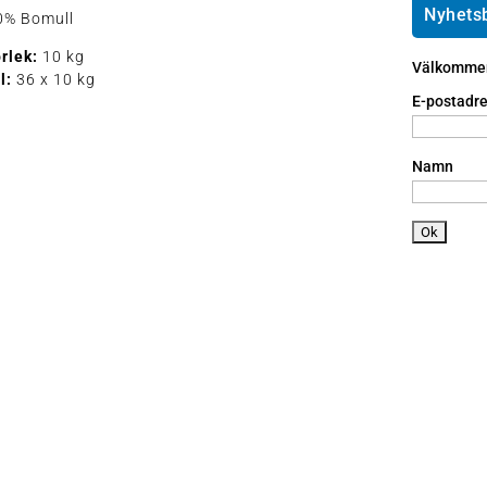
ic
l
o
Nyhets
0% Bomull
o
ic
n
n
o
e
orlek:
10 kg
Välkommen 
n
a
l:
36 x 10 kg
n
E-postadre
dr
oi
d
Namn
ic
o
n