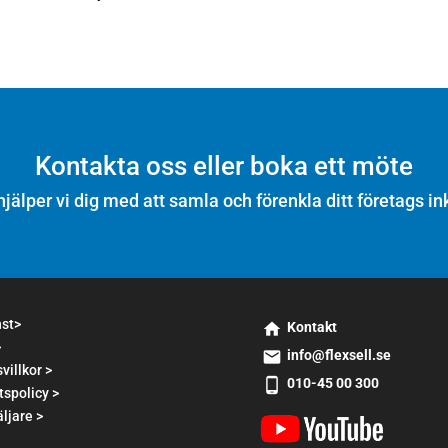
Kontakta oss eller boka ett möte
hjälper vi dig med att samla och förenkla ditt företags in
nst>
Kontakt
>
s
info@flexsell.se
m
villkor >
s
010-45 00 300
t2
tspolicy >
m
s
h
t1
ljare >
m
o
e
t2