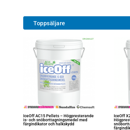
Toppsäljare
IceOff AC15 Pellets – Högpresterande
IceOff X
is- och snöborttagningsmedel med
Högprest
färgindikator och halkskydd
snöbort
färgindi