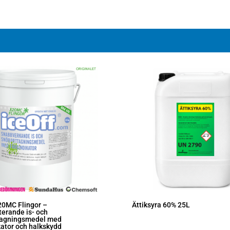
20MC Flingor –
Ättiksyra 60% 25L
erande is- och
tagningsmedel med
kator och halkskydd