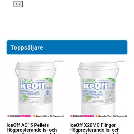
n
Toppsäljare
IceOff AC15 Pellets –
IceOff X20MC Flingor –
Högpresterande is- och
Högpresterande is- och