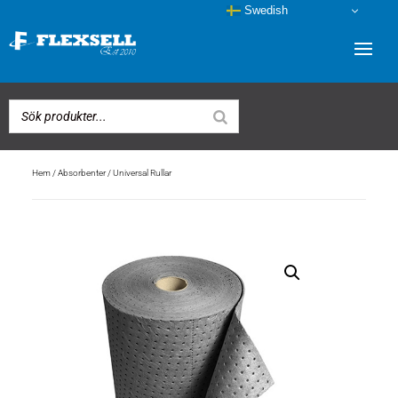
Swedish
Hem
/
Absorbenter
/ Universal Rullar