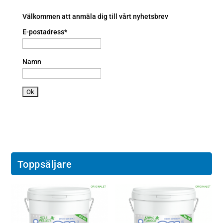
n
o
e
n
a
Välkommen att anmäla dig till vårt nyhetsbrev
n
E-postadress*
dr
oi
d
Namn
ic
o
n
Toppsäljare