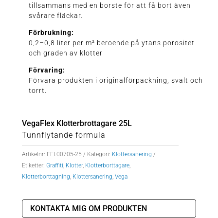
tillsammans med en borste för att få bort även
svårare fläckar.
Förbrukning:
0,2–0,8 liter per m² beroende på ytans porositet
och graden av klotter
Förvaring:
Förvara produkten i originalförpackning, svalt och
torrt.
VegaFlex Klotterbrottagare 25L
Tunnflytande formula
Artikelnr:
FFL00705-25
Kategori:
Klottersanering
Etiketter:
Graffiti
,
Klotter
,
Klotterborttagare
,
Klotterborttagning
,
Klottersanering
,
Vega
KONTAKTA MIG OM PRODUKTEN