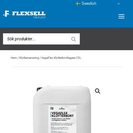
Swedish
Hem
/
Klottersanering
/ VegaFlex Klotterbrottagare 25L