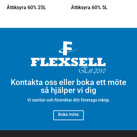
Ättiksyra 60% 25L
Ättiksyra 60% 5L
Kontakta oss eller boka ett möte
så hjälper vi dig
Vi samlar och förenklar ditt företags inköp.
Boka möte