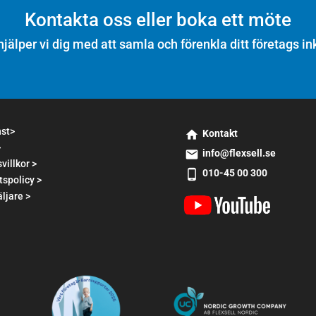
Kontakta oss eller boka ett möte
hjälper vi dig med att samla och förenkla ditt företags in
nst>
Kontakt
>
s
info@flexsell.se
m
villkor >
s
010-45 00 300
t2
tspolicy >
m
s
h
t1
ljare >
m
o
e
t2
m
m
p
e
ai
h
ic
l
o
o
ic
n
n
o
e
n
a