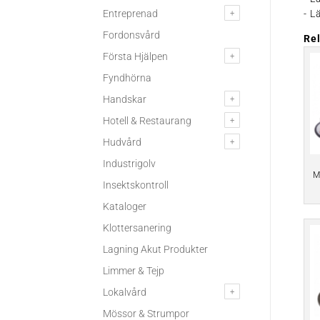
Entreprenad
- L
Fordonsvård
Re
Första Hjälpen
Fyndhörna
Handskar
Hotell & Restaurang
Hudvård
Industrigolv
M
Insektskontroll
Kataloger
Klottersanering
Lagning Akut Produkter
Limmer & Tejp
Lokalvård
Mössor & Strumpor