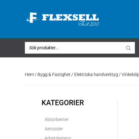
Hem
/
Bygg & Fastighet
/
Elektriska handverktyg
/ Vinkels
KATEGORIER
Absorbenter
Aerosoler
Arbetslampor