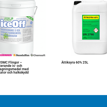
20MC Flingor –
Ättiksyra 60% 25L
erande is- och
tagningsmedel med
kator och halkskydd