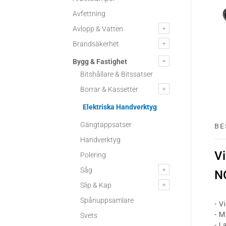
Avfettning
Avlopp & Vatten
Brandsäkerhet
Bygg & Fastighet
Bitshållare & Bitssatser
Borrar & Kassetter
Elektriska Handverktyg
Gängtappsatser
BE
Handverktyg
V
Polering
Såg
N
Slip & Kap
Spånuppsamlare
- V
- M
Svets
- L