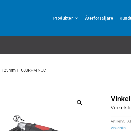
Produkter
Återförsäljare
Kundt
lip 125mm 11000RPM NOC
Vinke
Vinkelsl
Artikelnr:
FAT
Vinkelslip