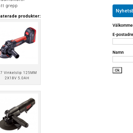
e
ai
h
ätt grepp
ic
l
o
Nyhets
o
ic
n
laterade produkter:
n
o
e
Välkommen 
n
a
n
E-postadre
dr
oi
d
Namn
ic
o
n
7 Vinkelslip 125MM
2X18V 5.0AH