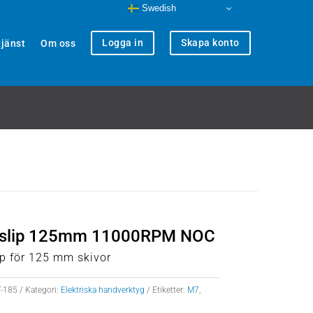
Swedish
Logga in
Skapa konto
jänst
Om oss
lslip 125mm 11000RPM NOC
ip för 125 mm skivor
-185
Kategori:
Elektriska handverktyg
Etiketter:
M7
,