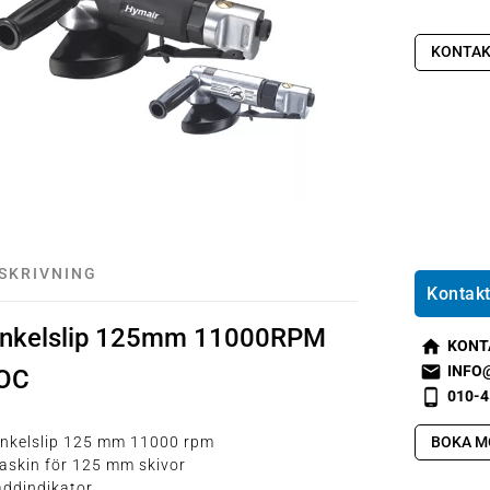
KONTAK
SKRIVNING
Kontakt
inkelslip 125mm 11000RPM
KONT
s
INFO
OC
m
s
010-4
t2
m
s
h
t1
m
BOKA M
inkelslip 125 mm 11000 rpm
o
e
t2
askin för 125 mm skivor
m
m
p
addindikator