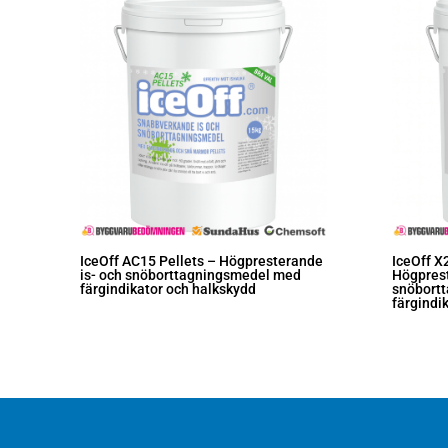
IceOff AC15 Pellets – Högpresterande
IceOff X
is- och snöborttagningsmedel med
Högprest
färgindikator och halkskydd
snöbort
färgindi