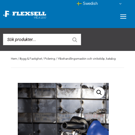
Swedish
Hem
/
Bygg & Fastighet
/
Polering
/ Ytbehandlingsmaskin och vinkelslip, katalog