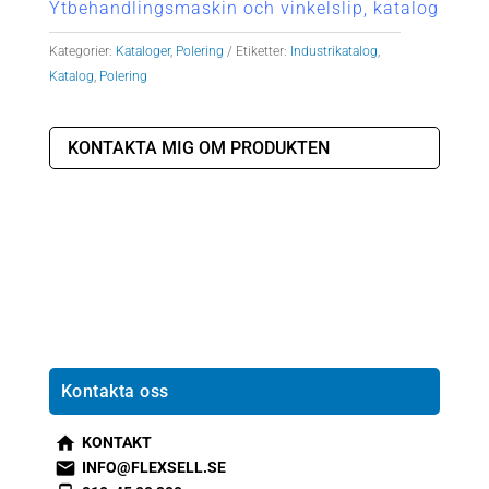
Ytbehandlingsmaskin och vinkelslip, katalog
Kategorier:
Kataloger
,
Polering
Etiketter:
Industrikatalog
,
Katalog
,
Polering
KONTAKTA MIG OM PRODUKTEN
Kontakta oss
KONTAKT
s
INFO@FLEXSELL.SE