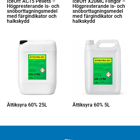
IceOff AC15 Pellets –
IceOff X20MC Flingor –
Högpresterande is- och
Högpresterande is- och
snöborttagningsmedel
snöborttagningsmedel
med färgindikator och
med färgindikator och
halkskydd
halkskydd
Ättiksyra 60% 25L
Ättiksyra 60% 5L