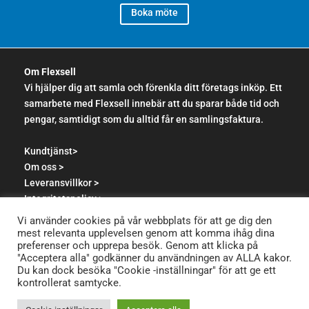
Boka möte
Om Flexsell
Vi hjälper dig att samla och förenkla ditt företags inköp. Ett
samarbete med Flexsell innebär att du sparar både tid och
pengar, samtidigt som du alltid får en samlingsfaktura.
Kundtjänst>
Om oss >
Leveransvillkor >
Integritetspolicy >
Återförsäljare >
Vi använder cookies på vår webbplats för att ge dig den
mest relevanta upplevelsen genom att komma ihåg dina
preferenser och upprepa besök. Genom att klicka på
"Acceptera alla" godkänner du användningen av ALLA kakor.
Nyhetsbrev
Du kan dock besöka "Cookie -inställningar" för att ge ett
kontrollerat samtycke.
E-postadress*