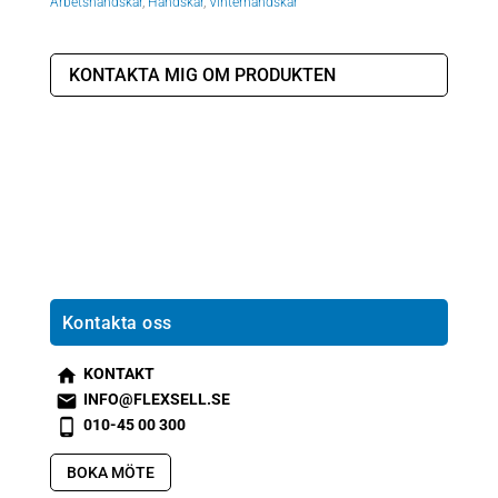
Arbetshandskar
,
Handskar
,
Vinterhandskar
KONTAKTA MIG OM PRODUKTEN
Kontakta oss
KONTAKT
s
INFO@FLEXSELL.SE
m
s
010-45 00 300
t2
m
s
h
t1
m
BOKA MÖTE
o
e
t2