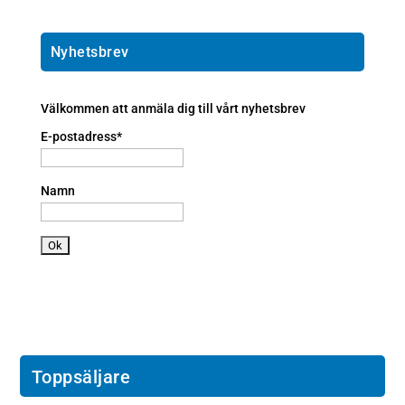
m
m
p
e
ai
h
ic
l
o
Nyhetsbrev
o
ic
n
n
o
e
n
a
Välkommen att anmäla dig till vårt nyhetsbrev
n
E-postadress*
dr
oi
d
Namn
ic
o
n
Toppsäljare